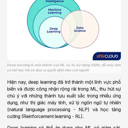
Deep learning là một nhánh của ML và AI, sử dụng ANNs để máy tính
có thể học hỏi và đưa ra quyết định như con người
Hiện nay, deep learning đã trở thành một lĩnh vực phổ
biến và được công nhận rộng rãi trong ML, thu hút sự
chú ý với những thành tựu xuất sắc trong nhiều ứng
dụng, như thị giác máy tính, xử lý ngôn ngữ tự nhiên
(natural language processing - NLP) và học tăng
cường (Reinforcement learning - RL).
Deep learning có thể áp dụng cho ML có giám sát,