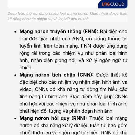
Deep learning sử dụng nhiều loại mạng nơron khác nhau được thiết
kế riêng cho các nhiệm vụ và loại dữ liệu cụ thể
Mạng nơron truyền thẳng (FNN):
Đại diện cho
loại đơn giản nhất của ANN, có luồng thông tin
tuyến tính trên toàn mạng. FNN được ứng dụng
rộng rãi trong các nhiệm vụ như phân loại hình
ảnh, nhận diện giọng nói, và xử lý ngôn ngữ tự
nhiên.
Mạng nơron tích chập (CNN):
Được thiết kế
đặc biệt cho các nhiệm vụ nhận diện hình ảnh và
video, CNNs có khả năng tự động tìm hiểu các
tính năng từ hình ảnh. Đặc điểm này giúp CNNs
phù hợp với các nhiệm vụ như phân loại hình ảnh,
phát hiện đối tượng và phân đoạn hình ảnh.
Mạng nơron hồi quy (RNN):
Thuộc loại mạng
nơron có khả năng xử lý dữ liệu tuần tự, bao gồm
chuỗi thời gian và ngôn ngữ tự nhiên. RNN có khả